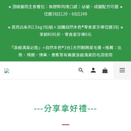
🔸頂級貓用主食餐包：無膠鮮肉塊口感｜幼貓、成貓配方可選 🔸
任選3包$129、6包$249
🔸買亮白系列1.5kg3包組＋加購自然本色®零食潔牙棒任選3包 🔸
享飼料95折、零食潔牙棒0元
『淚痕清潔必敗』⭐️自然本色®3合1天然眼周潔毛膏 ⭐️推薦：比
熊、瑪爾、博美、貴賓等有需要淚痕清潔的毛孩使用
---
分享拿好禮---