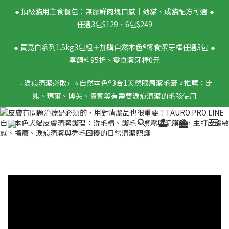
🔸頂級貓用主食餐包：無膠鮮肉塊口感｜幼貓、成貓配方可選 🔸
任選3包$129、6包$249
🔸買亮白系列1.5kg3包組＋加購自然本色®零食潔牙棒任選3包 🔸
享飼料95折、零食潔牙棒0元
『淚痕清潔必敗』⭐️自然本色®3合1天然眼周潔毛膏 ⭐️推薦：比
熊、瑪爾、博美、貴賓等有需要淚痕清潔的毛孩使用