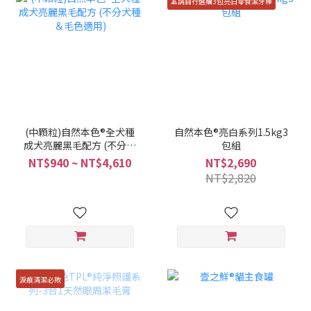
🔺請自行選購3包亮白零食潔牙棒
(中顆粒)自然本色®全犬種
自然本色®亮白系列1.5kg3
成犬亮麗黑毛配方 (不分犬
包組
種＆毛色適用)
NT$940 ~ NT$4,610
NT$2,690
NT$2,820
淚痕清潔必敗