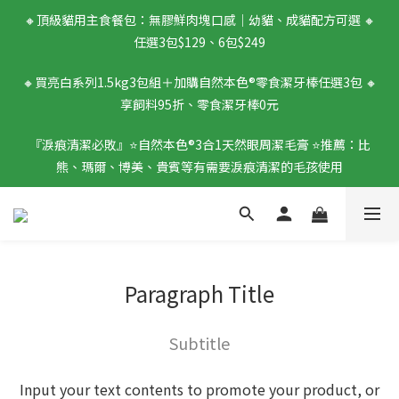
🔸頂級貓用主食餐包：無膠鮮肉塊口感｜幼貓、成貓配方可選 🔸
任選3包$129、6包$249
🔸買亮白系列1.5kg3包組＋加購自然本色®零食潔牙棒任選3包 🔸
享飼料95折、零食潔牙棒0元
『淚痕清潔必敗』⭐️自然本色®3合1天然眼周潔毛膏 ⭐️推薦：比
熊、瑪爾、博美、貴賓等有需要淚痕清潔的毛孩使用
Paragraph Title
Subtitle
Input your text contents to promote your product, or